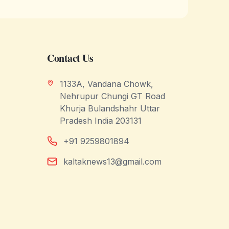
Contact Us
1133A, Vandana Chowk,
Nehrupur Chungi GT Road
Khurja Bulandshahr Uttar
Pradesh India 203131
+91 9259801894
kaltaknews13@gmail.com