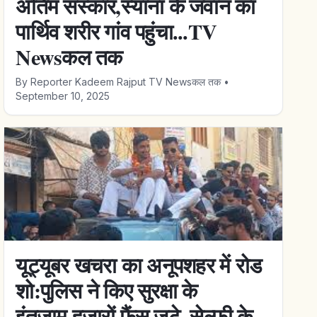
अंतिम संस्कार,स्याना के जवान का
पार्थिव शरीर गांव पहुंचा...TV
Newsकल तक
By
Reporter Kadeem Rajput TV Newsकल तक
•
September 10, 2025
यूट्यूबर खचरा का अनूपशहर में रोड
शो:पुलिस ने किए सुरक्षा के
इंतजाम,हजारों फैंस जुटे, सेल्फी के