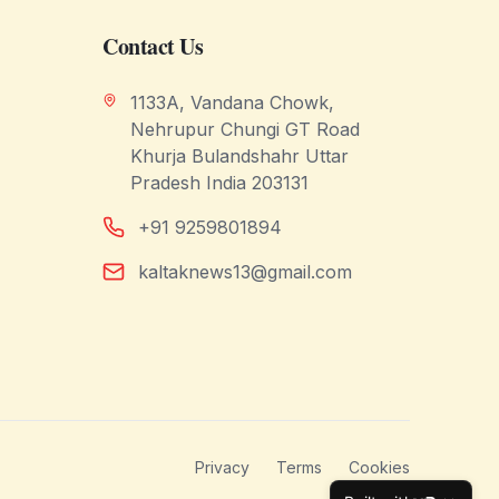
Contact Us
1133A, Vandana Chowk,
Nehrupur Chungi GT Road
Khurja Bulandshahr Uttar
Pradesh India 203131
+91 9259801894
kaltaknews13@gmail.com
Privacy
Terms
Cookies